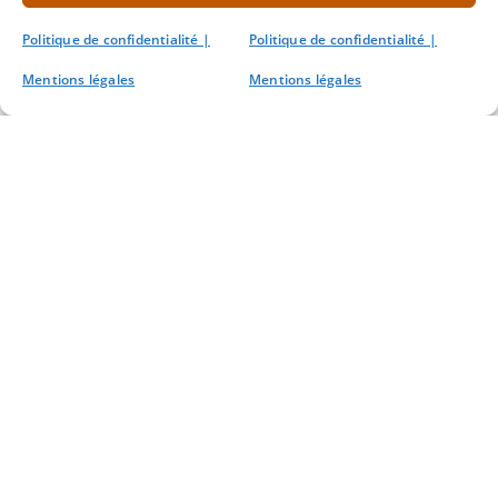
Politique de confidentialité |
Politique de confidentialité |
Mentions légales
Mentions légales
Nous contacter
Mentions légales
Politique de confidentialité
Les autres sites de l'Ancien et Mystique Ordre de la Rose-Croix
Ancien et Mystique Ordre de la Rose-Croix