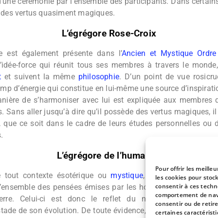
d’une cérémonie par l’ensemble des participants. Dans certains
i des vertus quasiment magiques.
L’égrégore Rose-Croix
e est également présente dans l’
Ancien et Mystique Ordre
’idée-force qui réunit tous ses membres à travers le monde,
t
et suivent la même
philosophie
. D’un point de vue rosicruc
mp d’énergie qui constitue en lui-même une source d’inspiratio
anière de s’harmoniser avec lui est expliquée aux membres de
. Sans aller jusqu’à dire qu’il possède des vertus magiques, i
x, que ce soit dans le cadre de leurs études personnelles ou d
.
L’égrégore de l’humanité
Pour offrir les meille
 tout contexte ésotérique ou
mystique
, l’humanité elle-mê
les cookies pour stoc
consentir à ces techn
l’ensemble des pensées émises par les hommes, les femmes e
comportement de navig
erre. Celui-ci est donc le reflet du niveau de conscienc
consentir ou de retir
tade de son évolution. De toute évidence, il est plutôt négatif s
certaines caractéristi