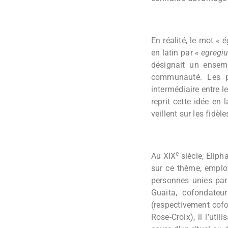
En réalité, le mot
« é
en latin par
« egregiu
désignait un ensembl
communauté. Les p
intermédiaire entre le
reprit cette idée en
veillent sur les fidèl
e
Au XIX
siècle, Elipha
sur ce thème, emplo
personnes unies par
Guaita, cofondateu
(respectivement cofo
Rose-Croix), il l’ut