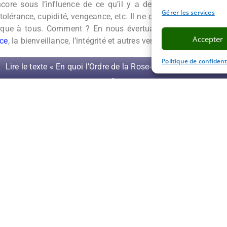
core sous l’influence de ce qu’il y a de moins noble dans
Gérer les services
tolérance, cupidité, vengeance, etc. Il ne dépend que de nous d
éfique à tous. Comment ? En nous évertuant à éveiller en no
Accepter
nce
, la bienveillance, l’intégrité et autres vertus qui concouren
Politique de confident
Lire le texte « En quoi l’Ordre de la Rose-Croix est-il ésotériqu
»
e