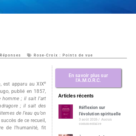
 Réponses
Rose-Croix : Points de vue
En savoir plus sur
l'A.M.O.R.C.
e
e, est apparu au XIX
Hugo, publié en 1857,
Articles récents
 homme ; il sait l’art
dragore ; il sait des
Réflexion sur
iternes de l’eau qu’on
l’évolution spirituelle
3 août 2026
Aucun
succès de ce recueil,
commentaire
 de l’humanité, fit