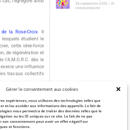
 cas, l’égrégore ainsi
24 septembre 2020
15
commentaires
 de la Rose-Croix
. Il
 lesquels étudient le
ien, cette idée-force
n, de régénération et
 l’A.M.O.R.C. dès le
l exerce une influence
es travaux collectifs
Gérer le consentement aux cookies
ures expériences, nous utilisons des technologies telles que
me s’inscrit dans un
ker et/ou accéder aux informations des appareils. Le fait de
ologies nous permettra de traiter des données telles que le
t les enfants vivant
ation ou les ID uniques sur ce site. Le fait de ne pas
e qu’elle a atteint
er son consentement peut avoir un effet négatif sur
ur le plan vibratoire,
ques et fonctions.