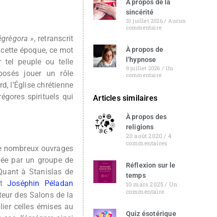
À propos de la
sincérité
31 juillet 2026
Aucun
commentaire
égrègora »
, retranscrit
 cette époque, ce mot
À propos de
l’hypnose
r tel peuple ou telle
9 juillet 2026
Un
osés jouer un rôle
commentaire
rd, l’Église chrétienne
égores spirituels qui
Articles similaires
À propos des
religions
20 août 2020
4
commentaires
de nombreux ouvrages
rmée par un groupe de
Réflexion sur le
Quant à Stanislas de
temps
et
Joséphin Péladan
10 mars 2025
Un
commentaire
teur des Salons de la
lier celles émises au
Quiz ésotérique