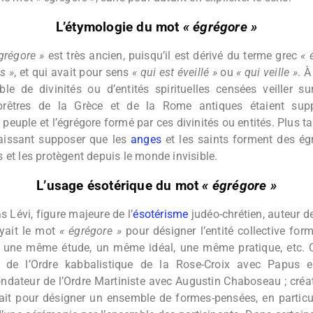
L’étymologie du mot
« égrégore »
grégore »
est très ancien, puisqu’il est dérivé du terme grec
« 
s »
, et qui avait pour sens
« qui est éveillé »
ou
« qui veille »
. À
e de divinités ou d’entités spirituelles censées veiller su
rêtres de la Grèce et de la Rome antiques étaient supp
 peuple et l’égrégore formé par ces divinités ou entités. Plus ta
 laissant supposer que les
anges
et les saints forment des égr
es et les protègent depuis le monde invisible.
L’usage ésotérique du mot
« égrégore »
s Lévi, figure majeure de l’
ésotérisme
judéo-chrétien, auteur 
yait le mot
« égrégore »
pour désigner l’entité collective fo
 une même étude, un même idéal, une même pratique, etc. 
r de l’Ordre kabbalistique de la Rose-Croix avec Papus 
ndateur de l’Ordre Martiniste avec Augustin Chaboseau ; créa
ilisait pour désigner un ensemble de formes-pensées, en particu