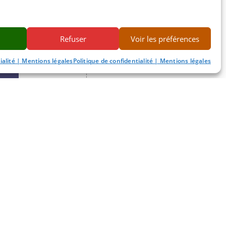
 la nature humaine :
e faire en sorte qu’il
us la
non-violence
, la
Refuser
Voir les préférences
t au bien commun.
ialité | Mentions légales
Politique de confidentialité | Mentions légales
e ?
SUIVANT
Réflexion sur la sagesse