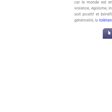
car le monde est en
violence, égoïsme, in
soit positif et bén
générosité, la
toléra
Partager cet articl
PRÉCÉDENT
Réflexion sur le bien