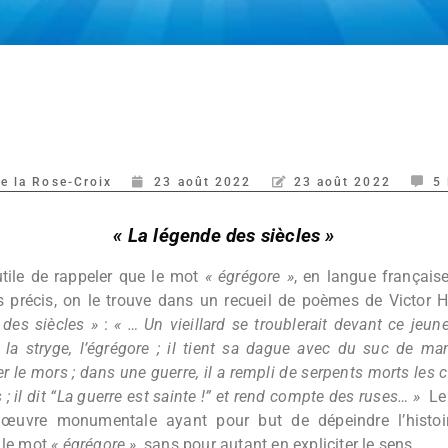
de la Rose-Croix
23 août 2022
23 août 2022
5
« La légende des siècles »
 utile de rappeler que le mot
« égrégore »
, en langue français
us précis, on le trouve dans un recueil de poèmes de Victor 
 des siècles »
:
« … Un vieillard se troublerait devant ce jeune
la stryge, l’égrégore ; il tient sa dague avec du suc de man
 le mors ; dans une guerre, il a rempli de serpents morts les c
 ; il dit “La guerre est sainte !” et rend compte des ruses… »
Le 
vre monumentale ayant pour but de dépeindre l’histoire
 le mot
« égrégore »
, sans pour autant en expliciter le sens.