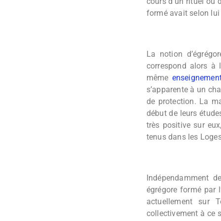
cours d’un rituel ou 
formé avait selon lu
La notion d’égrégor
correspond alors à l
même
enseignemen
s’apparente à un cha
de protection. La m
début de leurs études
très positive sur eu
tenus dans les Loges
Indépendamment de
égrégore formé par 
actuellement sur T
collectivement à ce s