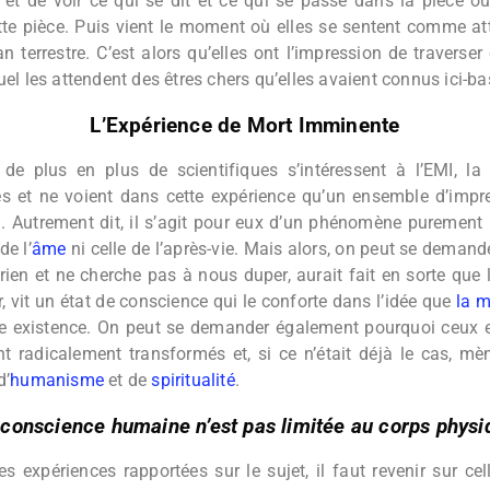
 et de voir ce qui se dit et ce qui se passe dans la pièce où 
te pièce. Puis vient le moment où elles se sentent comme at
an terrestre. C’est alors qu’elles ont l’impression de traverse
el les attendent des êtres chers qu’elles avaient connus ici-ba
L’Expérience de Mort Imminente
 de plus en plus de scientifiques s’intéressent à l’EMI, la
s et ne voient dans cette expérience qu’un ensemble d’impr
. Autrement dit, il s’agit pour eux d’un phénomène purement 
de l’
âme
ni celle de l’après-vie. Mais alors, on peut se demand
 rien et ne cherche pas à nous duper, aurait fait en sorte que 
r, vit un état de conscience qui le conforte dans l’idée que
la m
tre existence. On peut se demander également pourquoi ceux e
nt radicalement transformés et, si ce n’était déjà le cas, mè
d’
humanisme
et de
spiritualité
.
 conscience humaine n’est pas limitée au corps physi
 expériences rapportées sur le sujet, il faut revenir sur ce