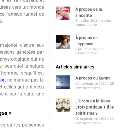
elles se trouvent, et
tirées vers un monde
À propos de la
r ce fameux tunnel de
sincérité
s.
31 juillet 2026
Aucun
commentaire
À propos de
l’hypnose
 majorité d’entre eux
9 juillet 2026
Un
essions générées par
commentaire
physiologique qui ne
er pourquoi la nature,
Articles similaires
l’homme, lorsqu’il est
À propos du karma
ort
ne marque pas la
20 novembre 2014
25
t celles qui ont vécu
commentaires
nent par la suite une
L’Ordre de la Rose-
Croix pratique-t-il le
que »
spiritisme ?
30 septembre 2013
20
commentaires
lles où les personnes