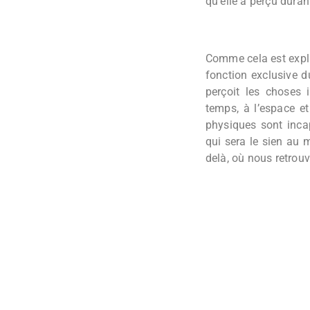
qu’elle a perçu duran
Comme cela est expli
fonction exclusive d
perçoit les choses 
temps, à l’espace et
physiques sont incap
qui sera le sien au m
delà, où nous retrouv
Partager cet articl
PRÉCÉDENT
Appel à la paix