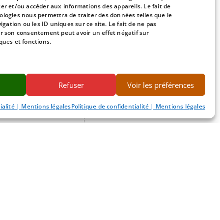
t entendu.
ker et/ou accéder aux informations des appareils. Le fait de
ologies nous permettra de traiter des données telles que le
ation ou les ID uniques sur ce site. Le fait de ne pas
er son consentement peut avoir un effet négatif sur
t de l’âme et non une
ques et fonctions.
asion d’une EMI, elle
des limites liées au
tre vue et notre ouïe
Refuser
Voir les préférences
ment l’état spirituel
 et accéderons à l’au-
ialité | Mentions légales
Politique de confidentialité | Mentions légales
SUIVANT
A propos du bonheur