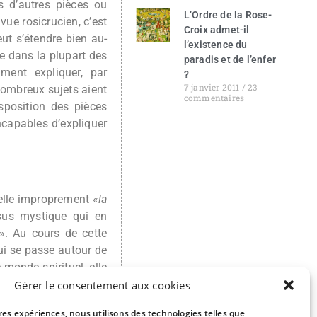
s d’autres pièces ou
L’Ordre de la Rose-
vue rosicrucien, c’est
Croix admet-il
ut s’étendre bien au-
l’existence du
ue dans la plupart des
paradis et de l’enfer
mment expliquer, par
?
7 janvier 2011
23
 nombreux sujets aient
commentaires
isposition des pièces
incapables d’expliquer
pelle improprement «
la
ssus mystique qui en
». Au cours de cette
qui se passe autour de
 monde spirituel, elle
les, dont l’activité
Gérer le consentement aux cookies
ant le souvenir de ce
ures expériences, nous utilisons des technologies telles que