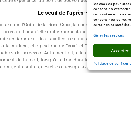
t cette expérience, au point de pouvoir décrire ce qu’elle a vu e
les cookies pour stoc
consentir à ces techn
Le seuil de l’après-vie
comportement de navig
consentir ou de retir
qué dans l’Ordre de la Rose-Croix, la conscience est un attribu
certaines caractéristi
u cerveau. Lorsqu’elle quitte momentanément le corps à l’occ
Gérer les services
indépendamment des facultés cérébro-sensorielles. Libérée 
 à la matière, elle peut même “voir” et “entendre” ce que no
Accepter
ables de percevoir. Autrement dit, elle expérimente provisoire
oment de la mort, lorsqu’elle franchira le seuil de l’après-vie
Politique de confident
erons, entre autres, des êtres chers qui avaient déjà transité.
Lire le texte « À propos de la mort »
e