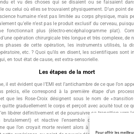
ndu et vu des choses qui se disaient ou se faisaient dan
lle ou celui où elles se trouvaient physiquement. D’un point de 
science humaine n’est pas limitée au corps physique, mais pe
lement qu’elle n’est pas le produit exclusif du cerveau, puisq
 ne fonctionnait plus (électro-encéphalogramme plat). Co
 d’une opération chirurgicale très longue et très complexe, de
es phases de cette opération, les instruments utilisés, la d
ératoire, etc. ? Quoi qu’ils en disent, les scientifiques sont 
ui, en tout état de cause, est extra-sensorielle.
Les étapes de la mort
, il est évident que l’EMI est l’antichambre de ce que l’on ap
us précis, elle correspond à la première étape d’un proce
 et que les Rose-Croix désignent sous le nom de «
transition
 quitte graduellement le corps et perçoit avec acuité tout ce 
s’en libérer définitivement et de poursuivre sa transition vers le
is brutalement) et réactive l’ensemble de ses fonctions vita
ne que l’on croyait morte revient alors à la conscience, gard
Pour offrir les meille